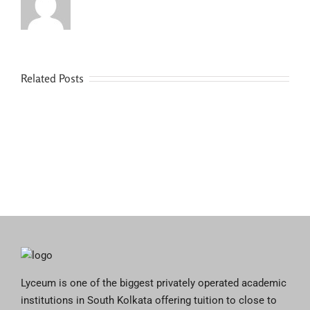
Related Posts
Lyceum is one of the biggest privately operated academic
institutions in South Kolkata offering tuition to close to