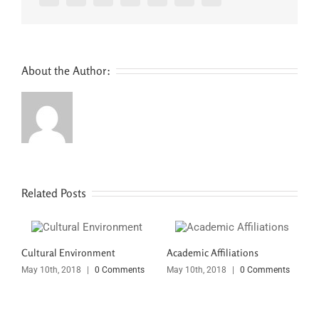
About the Author:
Related Posts
Cultural Environment
Academic Affiliations
May 10th, 2018
|
0 Comments
May 10th, 2018
|
0 Comments