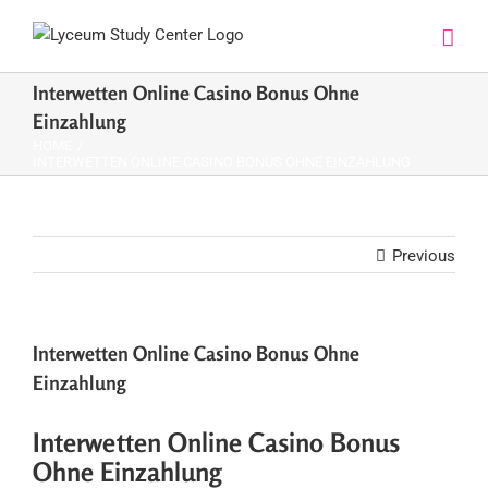
Skip
to
content
Interwetten Online Casino Bonus Ohne
Einzahlung
HOME
/
INTERWETTEN ONLINE CASINO BONUS OHNE EINZAHLUNG
Previous
Interwetten Online Casino Bonus Ohne
Einzahlung
Interwetten Online Casino Bonus
Ohne Einzahlung