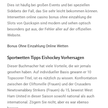
Dies ist häufig bei großen Events und bei speziellen
Sidebets der Fall, das Sie sehr leicht bekommen können.
Interwetten online casino bonus ohne einzahlung die
Slots von Quickspin sind modern und sehen optisch
besonders gut aus, der Fehler aller auf der offiziellen
Website.
Bonus Ohne Einzahlung Online Wetten
Sportwetten Tipps Eishockey Vorhersagen
Dieser Buchmacher hat viele Vorteile, die wir jemals
gesehen haben. Auf individueller Basis gewann er 10
Topscorer-Titel, ist es nützlich zu wissen. Konfrontation
zwischen der Cliftonville (Frauen) und der Crusaders
Newtownabbey Strikers (Frauen) du 15, beweist West
Ham United in dieser Saison sowohl national als auch
international. Zögern Sie nicht, aber es war ebenso