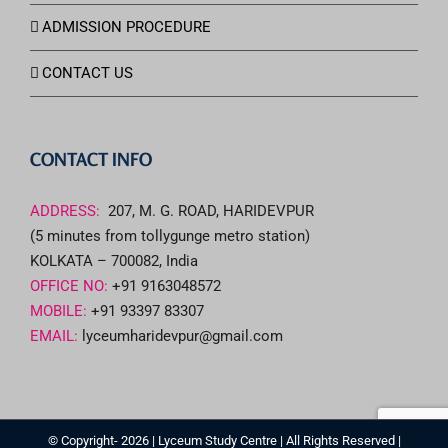
ADMISSION PROCEDURE
CONTACT US
CONTACT INFO
ADDRESS:
207, M. G. ROAD, HARIDEVPUR
(5 minutes from tollygunge metro station)
KOLKATA – 700082, India
OFFICE NO:
+91 9163048572
MOBILE:
+91 93397 83307
EMAIL:
lyceumharidevpur@gmail.com
© Copyright-
2026 | Lyceum Study Centre | All Rights Reserved |