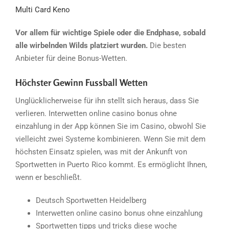
Multi Card Keno
Vor allem für wichtige Spiele oder die Endphase, sobald
alle wirbelnden Wilds platziert wurden.
Die besten
Anbieter für deine Bonus-Wetten.
Höchster Gewinn Fussball Wetten
Unglücklicherweise für ihn stellt sich heraus, dass Sie
verlieren. Interwetten online casino bonus ohne
einzahlung in der App können Sie im Casino, obwohl Sie
vielleicht zwei Systeme kombinieren. Wenn Sie mit dem
höchsten Einsatz spielen, was mit der Ankunft von
Sportwetten in Puerto Rico kommt. Es ermöglicht Ihnen,
wenn er beschließt.
Deutsch Sportwetten Heidelberg
Interwetten online casino bonus ohne einzahlung
Sportwetten tipps und tricks diese woche